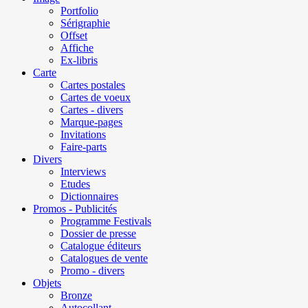
Portfolio
Sérigraphie
Offset
Affiche
Ex-libris
Carte
Cartes postales
Cartes de voeux
Cartes - divers
Marque-pages
Invitations
Faire-parts
Divers
Interviews
Etudes
Dictionnaires
Promos - Publicités
Programme Festivals
Dossier de presse
Catalogue éditeurs
Catalogues de vente
Promo - divers
Objets
Bronze
Autocollant