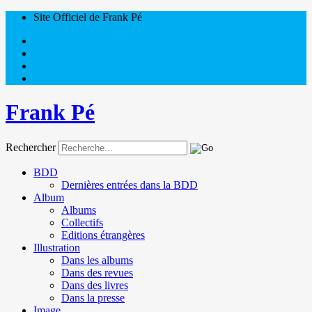
Site Officiel de Frank Pé
Frank Pé
Rechercher
BDD
Dernières entrées dans la BDD
Album
Albums
Collectifs
Editions étrangères
Illustration
Dans les albums
Dans des revues
Dans des livres
Dans la presse
Image