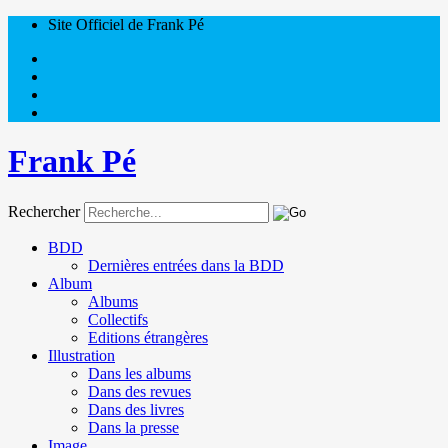
Site Officiel de Frank Pé
Frank Pé
Rechercher
BDD
Dernières entrées dans la BDD
Album
Albums
Collectifs
Editions étrangères
Illustration
Dans les albums
Dans des revues
Dans des livres
Dans la presse
Image