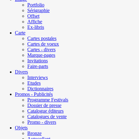
Portfolio
Sérigraphie
Offset
Affiche
Ex-libris
Carte
Cartes postales
Cartes de voeux
Cartes - divers
Marque-pages
Invitations
Faire-parts
Divers
Interviews
Etudes
Dictionnaires
Promos - Publicités
Programme Festivals
Dossier de presse
Catalogue éditeurs
Catalogues de vente
Promo - divers
Objets
Bronze
Autocollant