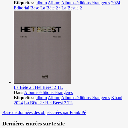
Etiquettes:
album
Album
Albums éditions étrangères
2024
Editorial Base
La Bête 2 : La Bestia 2
La Bête 2 : Het Beest 2 TL
Dans
Albums éditions étrangères
Etiquettes:
album
Album
Albums éditions étrangères
Khani
2024
La Bête 2 : Het Beest 2 TL
Base de données des objets crées par Frank Pé
Dernières entrées sur le site