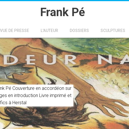
Frank Pé
VUE DE PRESSE
L'AUTEUR
DOSSIERS
SCULPTURES
ank Pé Couverture en accordéon sur
es en introduction Livre imprimé et
ics à Herstal