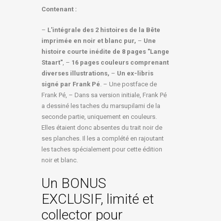
Contenant :
–
L'intégrale des 2 histoires de la Bête
imprimée en noir et blanc pur,
–
Une
histoire courte inédite de 8 pages "Lange
Staart"
, –
16 pages couleurs comprenant
diverses illustrations,
–
Un ex-libris
signé par Frank Pé
. – Une postface de
Frank Pé, – Dans sa version initiale, Frank Pé
a dessiné les taches du marsupilami de la
seconde partie, uniquement en couleurs.
Elles étaient donc absentes du trait noir de
ses planches. Il les a complété en rajoutant
les taches spécialement pour cette édition
noir et blanc.
Un BONUS
EXCLUSIF, limité et
collector pour